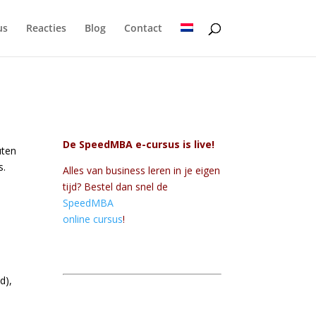
us
Reacties
Blog
Contact
De SpeedMBA e-cursus is live!
uten
s.
Alles van business leren in je eigen
tijd? Bestel dan snel de
SpeedMBA
online cursus
!
d),