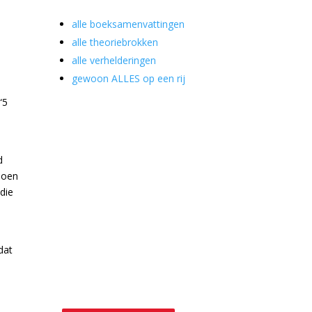
alle boeksamenvattingen
alle theoriebrokken
alle verhelderingen
gewoon ALLES op een rij
“5
d
ljoen
 die
l
dat