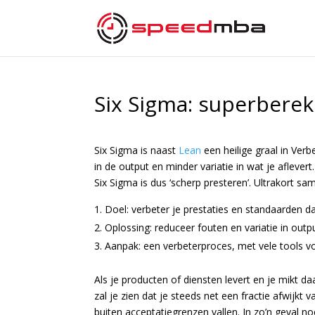
Six Sigma: superbere
Six Sigma is naast
Lean
een heilige graal in Verb
in de output en minder variatie in wat je aflever
Six Sigma is dus ‘scherp presteren’. Ultrakort sa
Doel: verbeter je prestaties en standaarden d
Oplossing: reduceer fouten en variatie in outp
Aanpak: een verbeterproces, met vele tools v
Als je producten of diensten levert en je mikt d
zal je zien dat je steeds net een fractie afwijkt 
buiten acceptatiegrenzen vallen. In zo’n geval noe