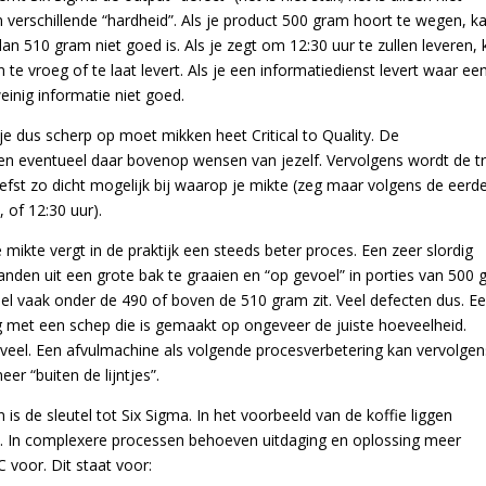
 verschillende “hardheid”. Als je product 500 gram hoort te wegen, ka
n 510 gram niet goed is. Als je zegt om 12:30 uur te zullen leveren, 
te vroeg of te laat levert. Als je een informatiedienst levert waar ee
weinig informatie niet goed.
je dus scherp op moet mikken heet Critical to Quality. De
n eventueel daar bovenop wensen van jezelf. Vervolgens wordt de t
liefst zo dicht mogelijk bij waarop je mikte (zeg maar volgens de eerd
 of 12:30 uur).
ikte vergt in de praktijk een steeds beter proces. Een zeer slordig
anden uit een grote bak te graaien en “op gevoel” in porties van 500
eel vaak onder de 490 of boven de 510 gram zit. Veel defecten dus. E
ling met een schep die is gemaakt op ongeveer de juiste hoeveelheid.
 veel. Een afvulmachine als volgende procesverbetering kan vervolgen
er “buiten de lijntjes”.
 de sleutel tot Six Sigma. In het voorbeeld van de koffie liggen
nd. In complexere processen behoeven uitdaging en oplossing meer
 voor. Dit staat voor: