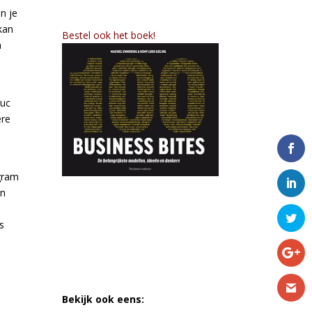
n je
kan
Bestel ook het boek!
n
ruc
ere
 gram
en
s
Bekijk ook eens: