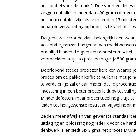
acceptabel voor de markt). Drie voorbeelden van
zeggen dat alles minder dan 490 gram of meer da
het onacceptabel zijn als je meer dan 15 minuten 
bepaalde verwachting bij hoort, is te veel óf te 
Datgene wat voor de klant belangrijk is en waar 
acceptatiegrenzen hangen af van marktwensen e
om altijd binnen die grenzen te presteren – het 
voorbeelden: altijd zo precies mogelijk 500 gram,
Doorlopend steeds preciezer bereiken waarop je m
proces om de pakken koffie te vullen is met je h
te verdelen. Je zal er dan meten dat je procentu
investering in een beter proces leidt bv tot vul
Minder defecten, maar procentueel nog altijd te
leiden tot het gewenste resultaat: vrijwel nooit me
Zelden meer afwijken van gewenste standaarden is
uitdaging en oplossing nog redelijk voor de ha
denkwerk. Hier biedt Six Sigma het proces DMAIC