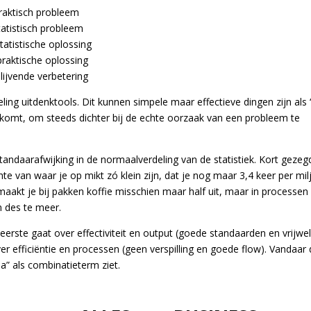
aktisch probleem
tisch probleem
istische oplossing
aktische oplossing
vende verbetering
ling uitdenktools. Dit kunnen simpele maar effectieve dingen zijn als 
ts komt, om steeds dichter bij de echte oorzaak van een probleem te
andaarafwijking in de normaalverdeling van de statistiek. Kort gezeg
te van waar je op mikt zó klein zijn, dat je nog maar 3,4 keer per mi
 maakt je bij pakken koffie misschien maar half uit, maar in processen
n des te meer.
 eerste gaat over effectiviteit en output (goede standaarden en vrijwe
er efficiëntie en processen (geen verspilling en goede flow). Vandaar 
ma” als combinatieterm ziet.