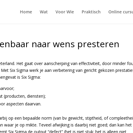
Home
Wat
Voor Wie
Praktisch
Online curs
kenbaar naar wens presteren
eterland. Het gaat over aanscherping van effectiviteit, door minder fo
t. Met Six Sigma werk je aan verbetering van gericht gekozen prestatie
mengevat is Six Sigma:
aarvoor;
ut (producten, diensten);
oor aspecten daarvan.
aarbij op een bepaalde norm (van bv gewicht, stiptheid, of compleethei
van waar je op mikte. Teveel afwijking is daarbij niet goed; dan kan het
mt Six Sigma de output “defect” (het is niet stuk; het is alleen niet