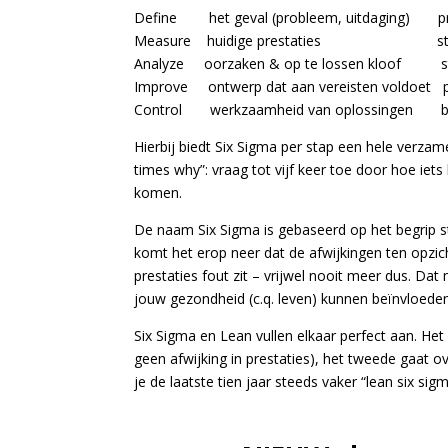
Define het geval (probleem, uitdaging) pr
Measure huidige prestaties statis
Analyze oorzaken & op te lossen kloof stat
Improve ontwerp dat aan vereisten voldoet pr
Control werkzaamheid van oplossingen blij
Hierbij biedt Six Sigma per stap een hele verzame
times why”: vraag tot vijf keer toe door hoe ie
komen.
De naam Six Sigma is gebaseerd op het begrip st
komt het erop neer dat de afwijkingen ten opzich
prestaties fout zit – vrijwel nooit meer dus. Dat
jouw gezondheid (c.q. leven) kunnen beïnvloede
Six Sigma en Lean vullen elkaar perfect aan. Het
geen afwijking in prestaties), het tweede gaat ov
je de laatste tien jaar steeds vaker “lean six sig