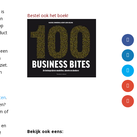
 is
Bestel ook het boek!
in
op
duct
 een
n
ziet.
n
ten
.
en?
om of
, en
Bekijk ook eens:
!