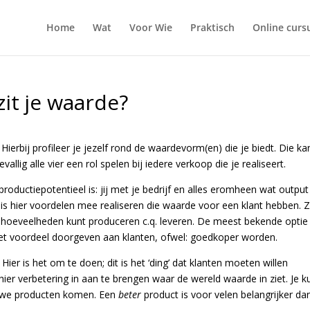
Home
Wat
Voor Wie
Praktisch
Online curs
zit je waarde?
. Hierbij profileer je jezelf rond de waardevorm(en) die je biedt. Die ka
allig alle vier een rol spelen bij iedere verkoop die je realiseert.
n productiepotentieel is: jij met je bedrijf en alles eromheen wat output
t, is hier voordelen mee realiseren die waarde voor een klant hebben. 
ele hoeveelheden kunt produceren c.q. leveren. De meest bekende optie
 het voordeel doorgeven aan klanten, ofwel: goedkoper worden.
 Hier is het om te doen; dit is het ‘ding’ dat klanten moeten willen
hier verbetering in aan te brengen waar de wereld waarde in ziet. Je k
euwe producten komen. Een
beter
product is voor velen belangrijker da