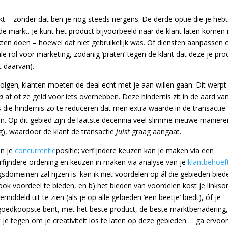
t – zonder dat ben je nog steeds nergens. De derde optie die je hebt
de markt. Je kunt het product bijvoorbeeld naar de klant laten komen 
en doen – hoewel dat niet gebruikelijk was. Of diensten aanpassen 
iale rol voor marketing, zodanig ‘praten’ tegen de klant dat deze je pro
t daarvan).
volgen; klanten moeten de deal echt met je aan willen gaan. Dit werpt
jd
af of ze geld voor iets overhebben. Deze hindernis zit in de aard va
is die hindernis zo te reduceren dat men extra waarde in de transactie 
en. Op dit gebied zijn de laatste decennia veel slimme nieuwe maniere
ug), waardoor de klant de transactie
juist
graag aangaat.
an je
concurrentie
positie; verfijndere keuzen kan je maken via een
rfijndere ordening en keuzen in maken via analyse van je
klantbehoef
sdomeinen zal rijzen is: kan ik niet voordelen op ál die gebieden bied
ok voordeel te bieden, en b) het bieden van voordelen kost je links
ddeld uit te zien (als je op alle gebieden ‘een beetje’ biedt), óf je
de goedkoopste bent, met het beste product, de beste marktbenadering
 je tegen om je creativiteit los te laten op deze gebieden … ga ervoor