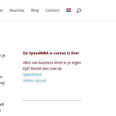
us
Reacties
Blog
Contact
De SpeedMBA e-cursus is live!
n je
Alles van business leren in je eigen
tijd? Bestel dan snel de
SpeedMBA
Zo
online cursus
!
 op
unt
n