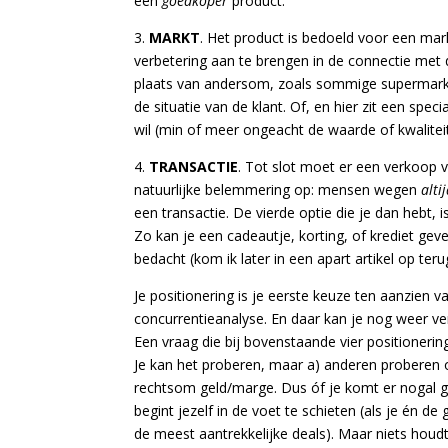
een
goedkoper
product.
3.
MARKT
. Het product is bedoeld voor een mark
verbetering aan te brengen in de connectie met 
plaats van andersom, zoals sommige supermarkt
de situatie van de klant. Of, en hier zit een spec
wil (min of meer ongeacht de waarde of kwalitei
4.
TRANSACTIE
. Tot slot moet er een verkoop 
natuurlijke belemmering op: mensen wegen
alti
een transactie. De vierde optie die je dan hebt, 
Zo kan je een cadeautje, korting, of krediet gev
bedacht (kom ik later in een apart artikel op ter
Je positionering is je eerste keuze ten aanzien v
concurrentieanalyse. En daar kan je nog weer ve
Een vraag die bij bovenstaande vier positionering
Je kan het proberen, maar a) anderen proberen o
rechtsom geld/marge. Dus óf je komt er nogal gemi
begint jezelf in de voet te schieten (als je én 
de meest aantrekkelijke deals). Maar niets houdt