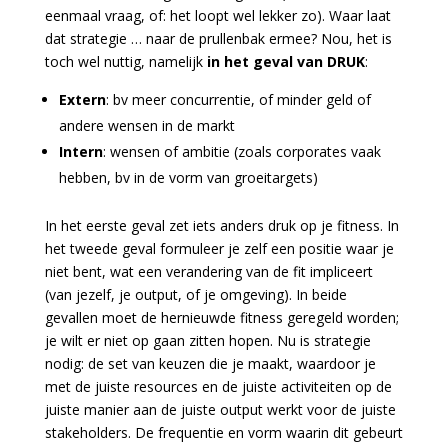
eenmaal vraag, of: het loopt wel lekker zo). Waar laat
dat strategie … naar de prullenbak ermee? Nou, het is
toch wel nuttig, namelijk
in het geval van DRUK
:
Extern
: bv meer concurrentie, of minder geld of
andere wensen in de markt
Intern
: wensen of ambitie (zoals corporates vaak
hebben, bv in de vorm van groeitargets)
In het eerste geval zet iets anders druk op je fitness. In
het tweede geval formuleer je zelf een positie waar je
niet bent, wat een verandering van de fit impliceert
(van jezelf, je output, of je omgeving). In beide
gevallen moet de hernieuwde fitness geregeld worden;
je wilt er niet op gaan zitten hopen. Nu is strategie
nodig: de set van keuzen die je maakt, waardoor je
met de juiste resources en de juiste activiteiten op de
juiste manier aan de juiste output werkt voor de juiste
stakeholders. De frequentie en vorm waarin dit gebeurt