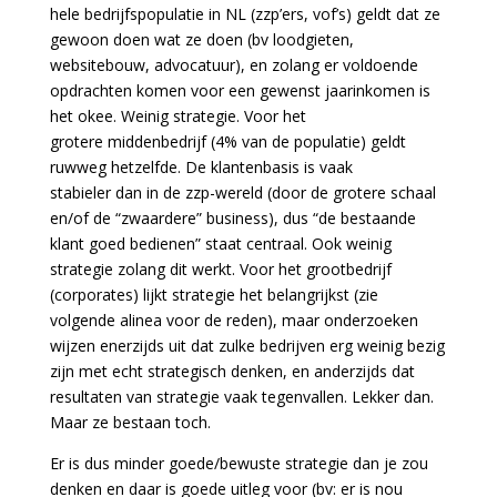
hele bedrijfspopulatie in NL (zzp’ers, vof’s) geldt dat ze
gewoon doen wat ze doen (bv loodgieten,
websitebouw, advocatuur), en zolang er voldoende
opdrachten komen voor een gewenst jaarinkomen is
het okee. Weinig strategie. Voor het
grotere middenbedrijf (4% van de populatie) geldt
ruwweg hetzelfde. De klantenbasis is vaak
stabieler dan in de zzp-wereld (door de grotere schaal
en/of de “zwaardere” business), dus “de bestaande
klant goed bedienen” staat centraal. Ook weinig
strategie zolang dit werkt. Voor het grootbedrijf
(corporates) lijkt strategie het belangrijkst (zie
volgende alinea voor de reden), maar onderzoeken
wijzen enerzijds uit dat zulke bedrijven erg weinig bezig
zijn met echt strategisch denken, en anderzijds dat
resultaten van strategie vaak tegenvallen. Lekker dan.
Maar ze bestaan toch.
Er is dus minder goede/bewuste strategie dan je zou
denken en daar is goede uitleg voor (bv: er is nou