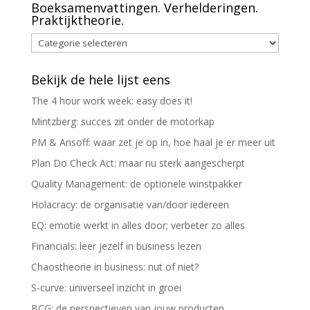
Boeksamenvattingen. Verhelderingen.
Praktijktheorie.
Boeksamenvattingen.
Verhelderingen.
Praktijktheorie.
Bekijk de hele lijst eens
The 4 hour work week: easy does it!
Mintzberg: succes zit onder de motorkap
PM & Ansoff: waar zet je op in, hoe haal je er meer uit
Plan Do Check Act: maar nu sterk aangescherpt
Quality Management: de optionele winstpakker
Holacracy: de organisatie van/door iedereen
EQ: emotie werkt in alles door; verbeter zo alles
Financials: leer jezelf in business lezen
Chaostheorie in business: nut of niet?
S-curve: universeel inzicht in groei
BCG: de perspectieven van jouw producten