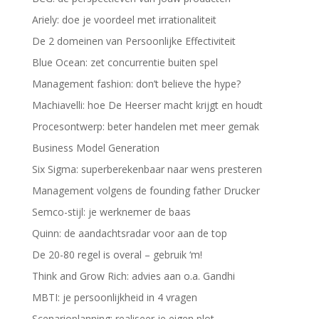
Ariely: doe je voordeel met irrationaliteit
De 2 domeinen van Persoonlijke Effectiviteit
Blue Ocean: zet concurrentie buiten spel
Management fashion: don’t believe the hype?
Machiavelli: hoe De Heerser macht krijgt en houdt
Procesontwerp: beter handelen met meer gemak
Business Model Generation
Six Sigma: superberekenbaar naar wens presteren
Management volgens de founding father Drucker
Semco-stijl: je werknemer de baas
Quinn: de aandachtsradar voor aan de top
De 20-80 regel is overal – gebruik ‘m!
Think and Grow Rich: advies aan o.a. Gandhi
MBTI: je persoonlijkheid in 4 vragen
Scenarioplanning: realiseer je eigen plot